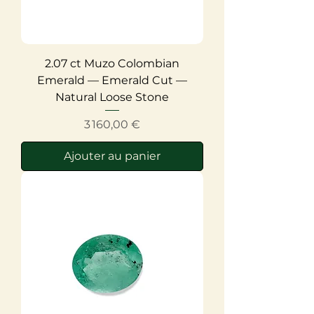
2.07 ct Muzo Colombian
Emerald — Emerald Cut —
Natural Loose Stone
Prix
3 160,00 €
Ajouter au panier