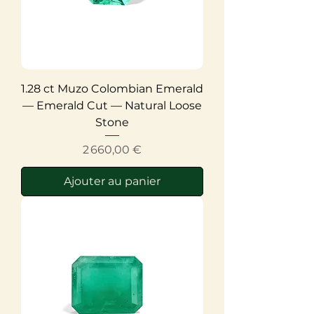
1.28 ct Muzo Colombian Emerald
— Emerald Cut — Natural Loose
Stone
Prix
2 660,00 €
Ajouter au panier