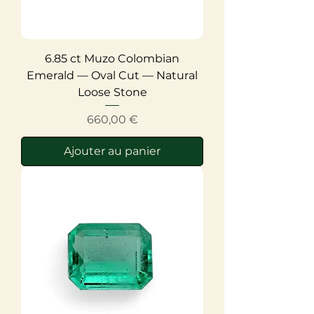
6.85 ct Muzo Colombian
Emerald — Oval Cut — Natural
Loose Stone
Prix
660,00 €
Ajouter au panier