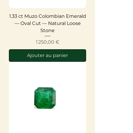
1.33 ct Muzo Colombian Emerald
— Oval Cut — Natural Loose
Stone
Prix
1 250,00 €
Ajouter au panier