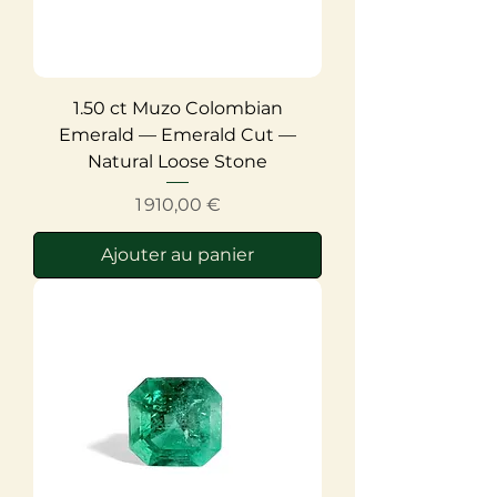
1.50 ct Muzo Colombian
Emerald — Emerald Cut —
Natural Loose Stone
Prix
1 910,00 €
Ajouter au panier