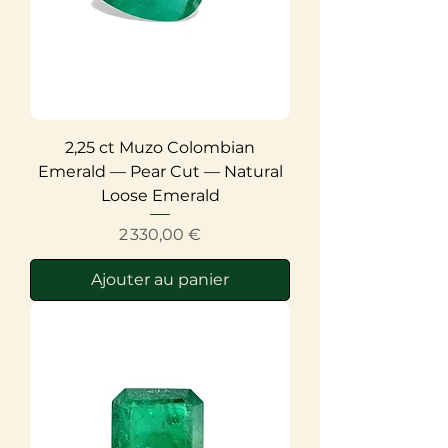
2,25 ct Muzo Colombian
Emerald — Pear Cut — Natural
Loose Emerald
Prix
2 330,00 €
Ajouter au panier