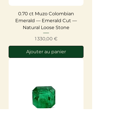
0.70 ct Muzo Colombian
Emerald — Emerald Cut —
Natural Loose Stone
Prix
1 330,00 €
Ajouter au panier