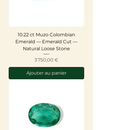
10.22 ct Muzo Colombian
Emerald — Emerald Cut —
Natural Loose Stone
Prix
3 750,00 €
Ajouter au panier