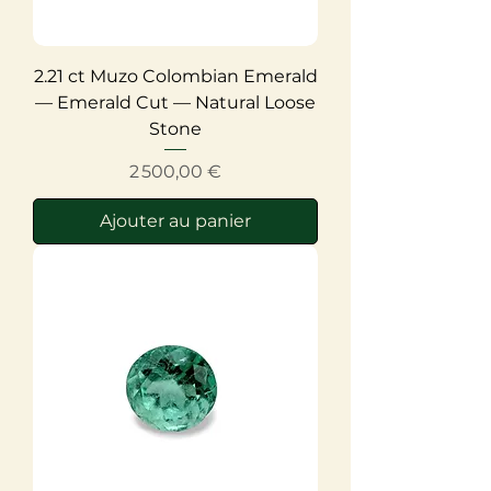
2.21 ct Muzo Colombian Emerald
— Emerald Cut — Natural Loose
Stone
Prix
2 500,00 €
Ajouter au panier