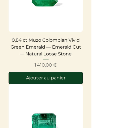
0,84 ct Muzo Colombian Vivid
Green Emerald — Emerald Cut
— Natural Loose Stone
Prix
1 410,00 €
Ajouter au panier