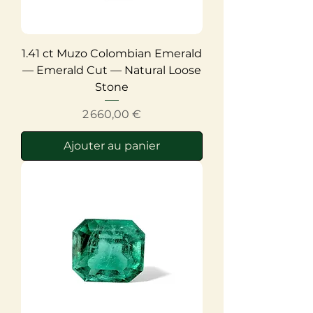
1.41 ct Muzo Colombian Emerald
— Emerald Cut — Natural Loose
Stone
Prix
2 660,00 €
Ajouter au panier