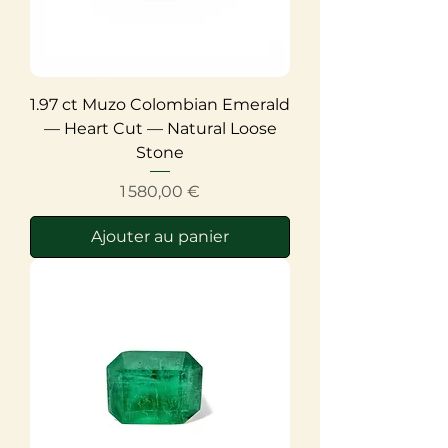
1.97 ct Muzo Colombian Emerald
— Heart Cut — Natural Loose
Stone
Prix
1 580,00 €
Ajouter au panier