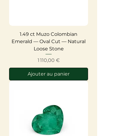
1.49 ct Muzo Colombian
Emerald — Oval Cut — Natural
Loose Stone
Prix
1 110,00 €
Ajouter au panier