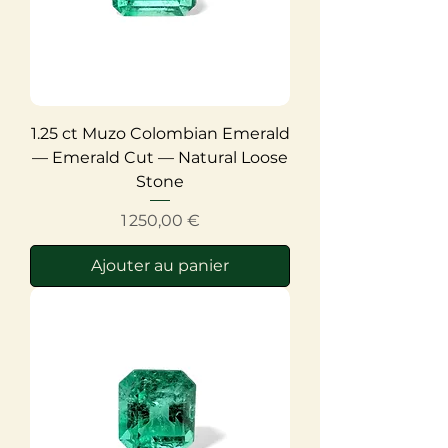
1.25 ct Muzo Colombian Emerald
— Emerald Cut — Natural Loose
Stone
Prix
1 250,00 €
Ajouter au panier