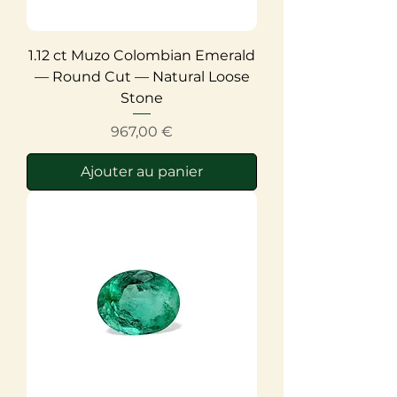
1.12 ct Muzo Colombian Emerald
— Round Cut — Natural Loose
Stone
Prix
967,00 €
Ajouter au panier