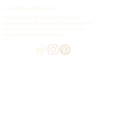
COLOMBIAN EMERALDS
L'alliance de l'héritage colombien de
l'émeraude et de l'élégance parisienne. Un
approvisionnement éthique au service
d'un savoir-faire intemporel.
Navigation
MAISON
ÉMERAUDES EN VRAC
COLLECTIONS
LA MAISON CITOYENNE
CONTACT
JOURNAL
EXPÉDITION