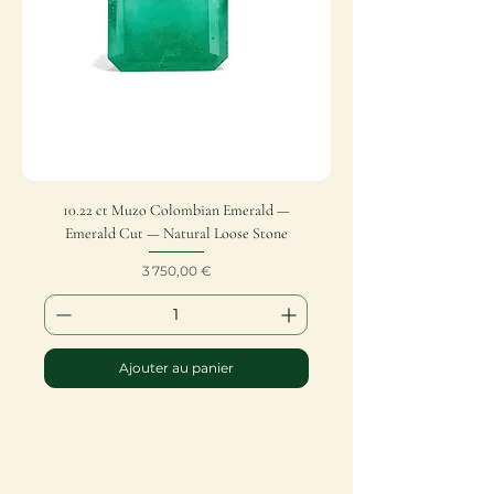
10.22 ct Muzo Colombian Emerald —
Emerald Cut — Natural Loose Stone
Prix
3 750,00 €
Ajouter au panier