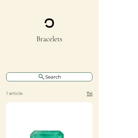
Bracelets
Search
1 article
Tri