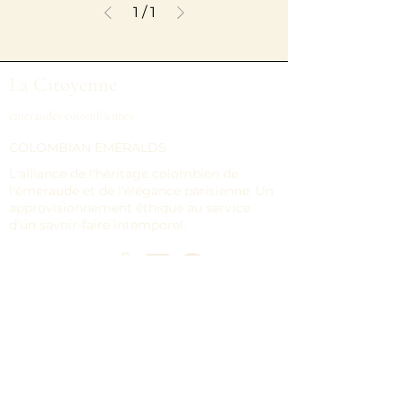
1
/
1
La Citoyenne
émeraudes colombiennes
COLOMBIAN EMERALDS
L'alliance de l'héritage colombien de
l'émeraude et de l'élégance parisienne. Un
approvisionnement éthique au service
d'un savoir-faire intemporel.
Navigation
MAISON
ÉMERAUDES EN VRAC
COLLECTIONS