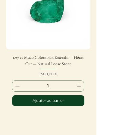
1.97 ct Muzo Colombian Emerald — Heart
Cut — Natural Loose Stone
Prix
1 580,00 €
Ajouter au panier