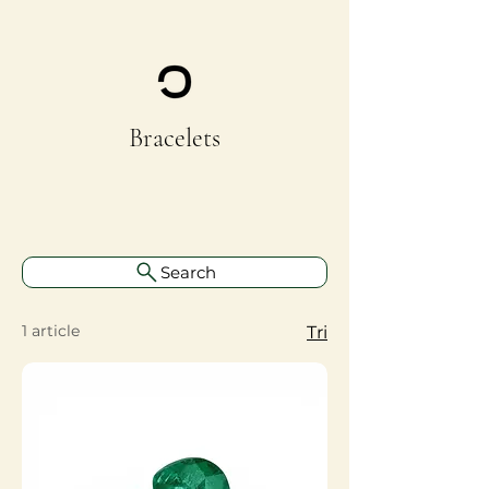
Bracelets
Search
1 article
Tri