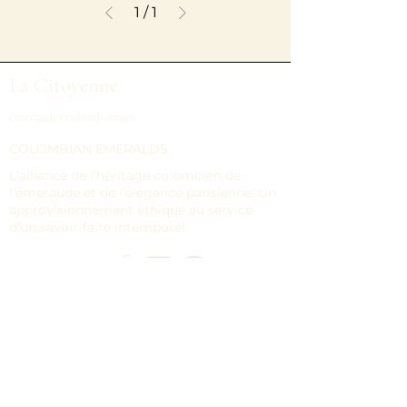
1
/
1
La Citoyenne
émeraudes colombiennes
COLOMBIAN EMERALDS
L'alliance de l'héritage colombien de
l'émeraude et de l'élégance parisienne. Un
approvisionnement éthique au service
d'un savoir-faire intemporel.
Navigation
MAISON
ÉMERAUDES EN VRAC
COLLECTIONS