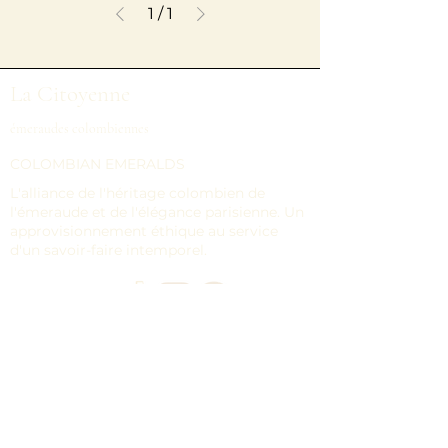
1
/
1
La Citoyenne
émeraudes colombiennes
COLOMBIAN EMERALDS
L'alliance de l'héritage colombien de
l'émeraude et de l'élégance parisienne. Un
approvisionnement éthique au service
d'un savoir-faire intemporel.
Navigation
MAISON
ÉMERAUDES EN VRAC
COLLECTIONS