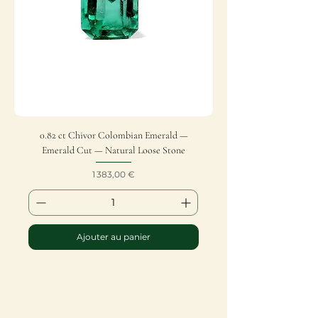
0.82 ct Chivor Colombian Emerald —
Emerald Cut — Natural Loose Stone
Prix
1 383,00 €
Ajouter au panier