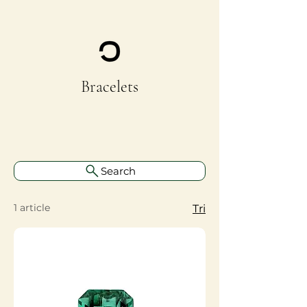
Bracelets
Search
1 article
Tri